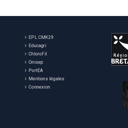
EPL CMK29
Educagri
ChloroFil
Onisep
PortEA
Mentions légales
Connexion