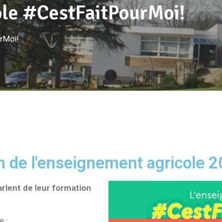
le #CestFaitPourMoi!
rMoi!
de l'enseignement agricole 2
arlent de leur formation
e :