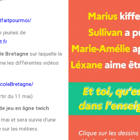
tfaitpourmoi/
e jeunes de
.fr
de Bretagne
sur laquelle la
ine les différentes vidéos
coleBretagne/
rtir du 11 mai)
e jeu en ligne twich
mai et sera suivie d’une
 sur les métiers.