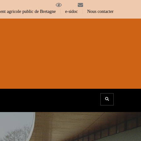
nt agricole public de Bretagne
e-sidoc
Nous contacter